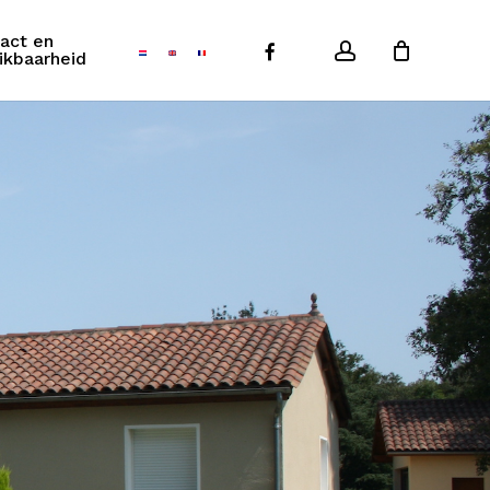
act en
account
facebook
Close
ikbaarheid
Cart