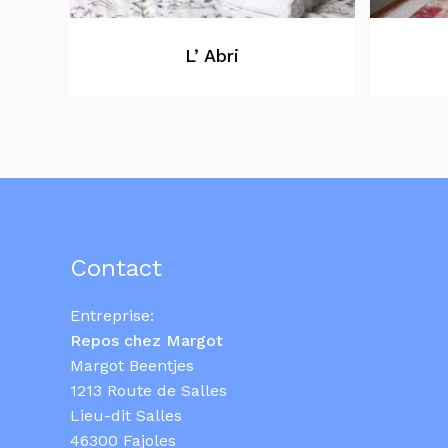
L’ Abri
Contact
Entreprise:
Repos chez Margot
Margot Beentjes
1213 Route de Salles
Lieu-dit Salles
46300 Fajoles