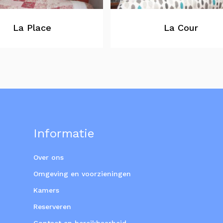
La Place
La Cour
Informatie
Over ons
Omgeving en voorzieningen
Kamers
Reserveren