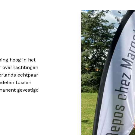
Geen p
ing hoog in het
r overnachtingen
derlands echtpaar
ndelen tussen
manent gevestigd