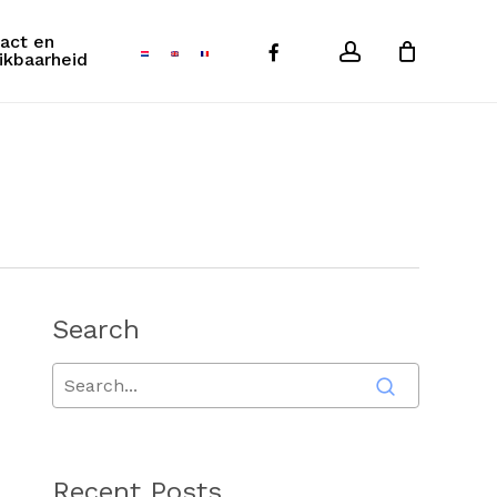
act en
account
facebook
Close
ikbaarheid
Cart
Search
Recent Posts