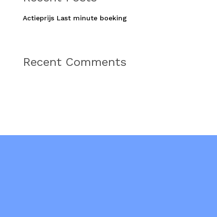
Actieprijs Last minute boeking
roducten in de winkelwagen.
Recent Comments
Go to shop