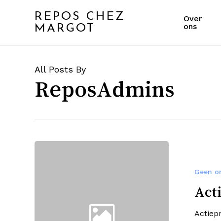
Skip
REPOS CHEZ
to
Over
ons
MARGOT
main
content
All Posts By
ReposAdmins
Actieprijs
Last
minute
Geen on
boeking
Act
Actiep