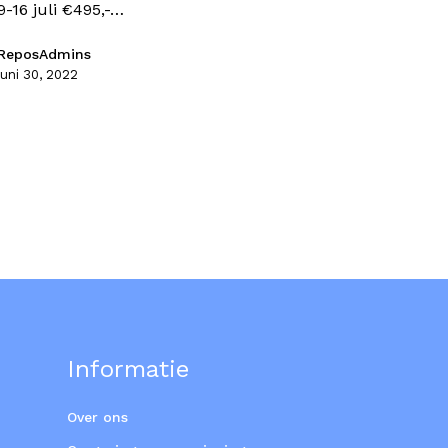
9-16 juli €495,-…
ReposAdmins
juni 30, 2022
Geen p
Informatie
Over ons